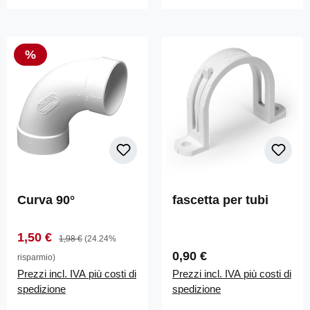
Sconto
%
Curva 90°
fascetta per tubi
Prezzo di vendita:
Prezzo normale:
1,50 €
1,98 €
(24.24%
Prezzo normale:
0,90 €
risparmio)
Prezzi incl. IVA più costi di
Prezzi incl. IVA più costi di
spedizione
spedizione