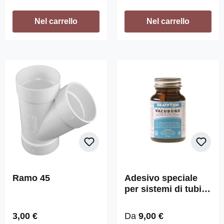
Nel carrello
Nel carrello
Ramo 45
Adesivo speciale
per sistemi di tubi
sottovuoto
Prezzo normale:
Prezzo normale:
3,00 €
Da
9,00 €