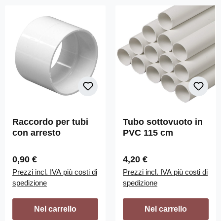
Raccordo per tubi
Tubo sottovuoto in
con arresto
PVC 115 cm
Prezzo normale:
Prezzo normale:
0,90 €
4,20 €
Prezzi incl. IVA più costi di
Prezzi incl. IVA più costi di
spedizione
spedizione
Nel carrello
Nel carrello