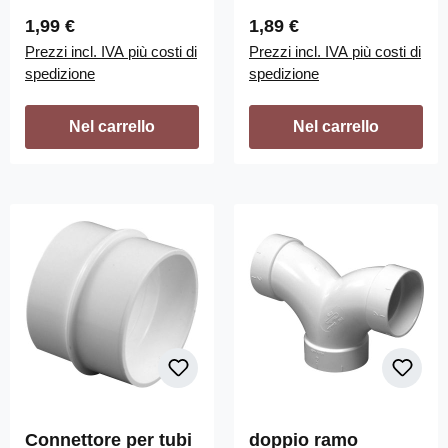
Prezzo normale:
Prezzo normale:
1,99 €
1,89 €
Prezzi incl. IVA più costi di
Prezzi incl. IVA più costi di
spedizione
spedizione
Nel carrello
Nel carrello
Connettore per tubi
doppio ramo