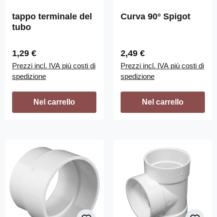
tappo terminale del
Curva 90° Spigot
tubo
Prezzo normale:
Prezzo normale:
1,29 €
2,49 €
Prezzi incl. IVA più costi di
Prezzi incl. IVA più costi di
spedizione
spedizione
Nel carrello
Nel carrello