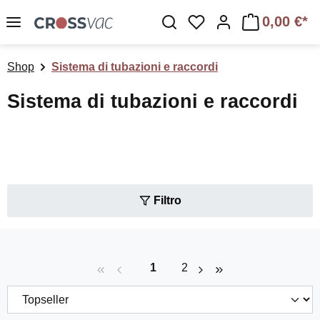
Passa al contenuto principale
0,00 €*
Hai 0 articoli nella lis
Shop
Sistema di tubazioni e raccordi
Sistema di tubazioni e raccordi
Filtro
Pagina
Pagina
1
2