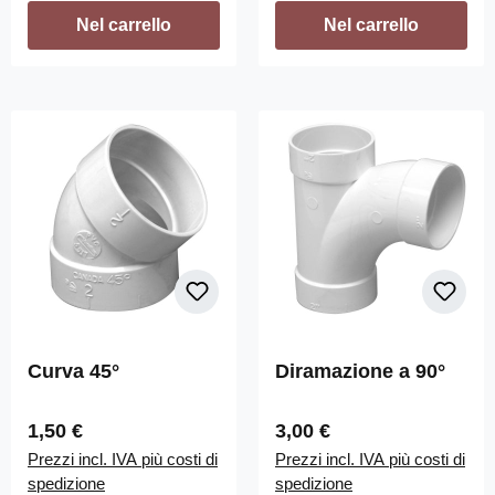
Nel carrello
Nel carrello
Curva 45°
Diramazione a 90°
Prezzo normale:
Prezzo normale:
1,50 €
3,00 €
Prezzi incl. IVA più costi di
Prezzi incl. IVA più costi di
spedizione
spedizione