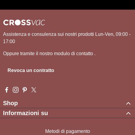
Assistenza e consulenza sui nostri prodotti Lun-Ven, 09:00 -
17:00
Oppure tramite il nostro modulo di contatto
.
Revoca un contratto
Visit us on Facebook – opens in a new browser tab (external l
Check us out on Instagram – opens in a new browser tab (e
Get inspired on Pinterest – opens in a new browser tab
Follow us on X – opens in a new browser tab (exte
Shop
Informazioni su
Metodi di pagamento