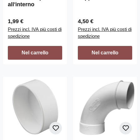
all'interno
Prezzo normale:
Prezzo normale:
1,99 €
4,50 €
Prezzi incl. IVA più costi di
Prezzi incl. IVA più costi di
spedizione
spedizione
Nel carrello
Nel carrello