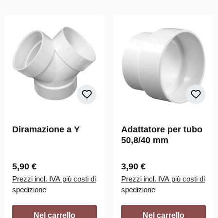
Diramazione a Y
Adattatore per tubo
50,8/40 mm
Prezzo normale:
Prezzo normale:
5,90 €
3,90 €
Prezzi incl. IVA più costi di
Prezzi incl. IVA più costi di
spedizione
spedizione
Nel carrello
Nel carrello