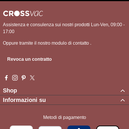
Assistenza e consulenza sui nostri prodotti Lun-Ven, 09:00 -
17:00
Oppure tramite il nostro modulo di contatto
.
Revoca un contratto
Visit us on Facebook – opens in a new browser tab (external l
Check us out on Instagram – opens in a new browser tab (e
Get inspired on Pinterest – opens in a new browser tab
Follow us on X – opens in a new browser tab (exte
Shop
Informazioni su
Metodi di pagamento