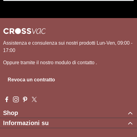
Assistenza e consulenza sui nostri prodotti Lun-Ven, 09:00 -
17:00
Oppure tramite il nostro modulo di contatto
.
Revoca un contratto
Visit us on Facebook – opens in a new browser tab (external l
Check us out on Instagram – opens in a new browser tab (e
Get inspired on Pinterest – opens in a new browser tab
Follow us on X – opens in a new browser tab (exte
Shop
Informazioni su