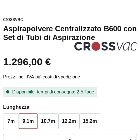
crossvac
Aspirapolvere Centralizzato B600 con
Set di Tubi di Aspirazione
1.296,00 €
Prezzi incl. IVA più costi di spedizione
Disponibile, tempi di consegna: 2-5 Tage
Seleziona
Lunghezza
7m
9,1m
10.7m
12.2m
15,2m
Quantità del prodotto: inserisci la quantità de